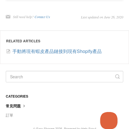
Still need help?
Contact Us
Last updated on June 26, 2020
RELATED ARTICLES
手動將現有蝦皮產品鏈接到現有Shopify產品
CATEGORIES
常見問題
訂單
©
Easy Shopee
2026.
Powered by
Help Scout