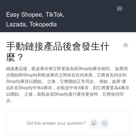
Toggle
Easy Shopee, TikTok,
Navigatio
Lazada, Tokopedia
Support Home
手動鏈接產品後會發生什
麼？
Easy Shopee
Easy Shopee TW
鏈接產品後，蝦皮庫存將立即更新為與Shopify庫存相同。 如果同
步開始時Shopify和蝦皮庫存之間存在任何差異，它將首先同步到
Shopify庫存以開始。 之後，它將開始正常同步。 例如，如果“產
Contact
品A”在Shopify中有4庫存，在蝦皮中有3庫存，則它將重置為4庫存
以開始。 之後，當蝦皮或Shopify進行庫存更改時，它將保持同
步。
Did this answer your question?
Yes
No