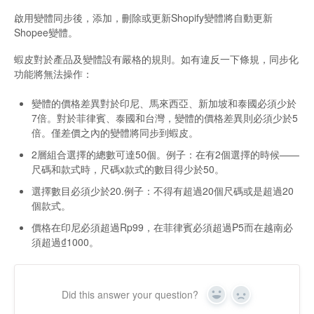
啟用變體同步後，添加，刪除或更新Shopify變體將自動更新
Shopee變體。
蝦皮對於產品及變體設有嚴格的規則。如有違反一下條規，同步化
功能將無法操作：
變體的價格差異對於印尼、馬來西亞、新加坡和泰國必須少於
7倍。對於菲律賓、泰國和台灣，變體的價格差異則必須少於5
倍。僅差價之內的變體將同步到蝦皮。
2層組合選擇的總數可達50個。例子：在有2個選擇的時候——
尺碼和款式時，尺碼x款式的數目得少於50。
選擇數目必須少於20.例子：不得有超過20個尺碼或是超過20
個款式。
價格在印尼必須超過Rp99，在菲律賓必須超過₱5而在越南必
須超過₫1000。
Did this answer your question?
Yes
No